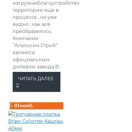
нагрузкахБлагоустройство
территории ещё в
процессе , но уже
видно , как всё
преобразилось.
Компания
“Апельсин Строй”
является
официальным
дилером завода B..
ЧИТАТЬ ДАЛЕЕ
01
нояб.