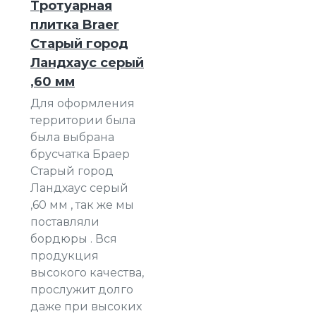
Тротуарная
плитка Braer
Старый город
Ландхаус серый
,60 мм
Для оформления
территории была
была выбрана
брусчатка Браер
Старый город
Ландхаус серый
,60 мм , так же мы
поставляли
бордюры . Вся
продукция
высокого качества,
прослужит долго
даже при высоких