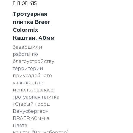
0
415
Тротуарная
плитка Braer
Colormix
Каштан, 40мм
Завершили
работы по
благоустройству
территории
приусадебного
участка , где
использовалась
тротуарная плитка
«Старый город
Венусбергер»
BRAER 40мм в
цвете
каштан “Венусбергер”