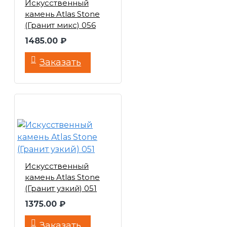
Искусственный
Розовый
Обожженный
камень Atlas Stone
Обожженный,
(Гранит микс) 056
Бордовый, Оранжевый
1485.00 ₽
Обожженный,
Коричневый
Заказать
Обожженный, Оранжевый
Обожженный, Серый,
Темный
Оранжевый
Оранжевый, Бежевый
Оранжевый,
Коричневый
Оранжевый, Коричневый,
Бежевый
Оранжевый,
Искусственный
Коричневый, Обожженный
камень Atlas Stone
Оранжевый,
(Гранит узкий) 051
Коричневый, Темный
Оранжевый, Обожженный
1375.00 ₽
Розовый
Розовый,
Заказать