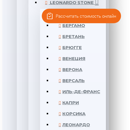
LEONARDO STONE
АНКОНА
Рассчитать стоимость онлайн
БЕРГАМО
БРЕТАНЬ
БРЮГГЕ
ВЕНЕЦИЯ
ВЕРОНА
ВЕРСАЛЬ
ИЛЬ-ДЕ-ФРАНС
КАПРИ
КОРСИКА
ЛЕОНАРДО