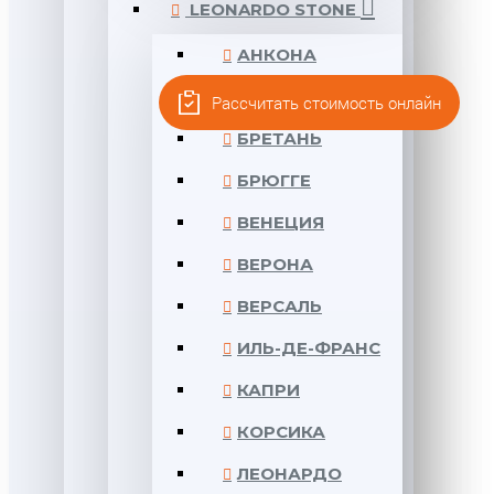
LEONARDO STONE
АНКОНА
БЕРГАМО
Рассчитать стоимость онлайн
БРЕТАНЬ
БРЮГГЕ
ВЕНЕЦИЯ
ВЕРОНА
ВЕРСАЛЬ
ИЛЬ-ДЕ-ФРАНС
КАПРИ
КОРСИКА
ЛЕОНАРДО