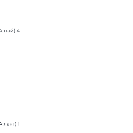
лтай) 4
тлант) 1