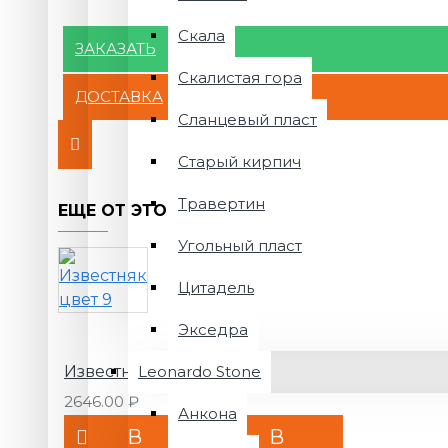
Скала
ЗАКАЗАТЬ
Скалистая гора
ДОСТАВКА
Сланцевый пласт
Старый кирпич
Травертин
ЕЩЕ ОТ ЭТОГО БРЕНДА
Угольный пласт
Цитадель
Экседра
Известняк цвет 9
Leonardo Stone
2646.00 ₽
Анкона
В
В