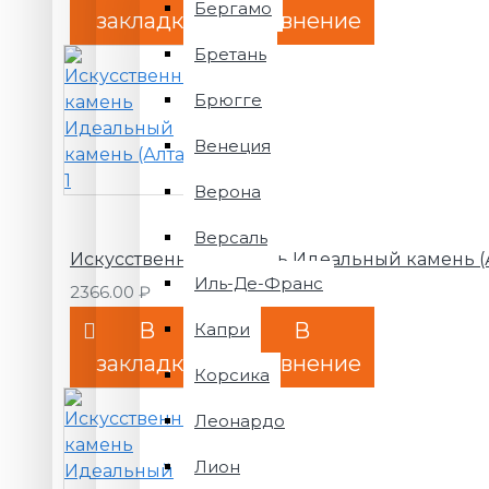
Бергамо
закладки
сравнение
Бретань
Брюгге
Венеция
Верона
Версаль
Искусственный камень Идеальный камень (А
Иль-Де-Франс
2366.00 ₽
В
В
Капри
закладки
сравнение
Корсика
Леонардо
Лион