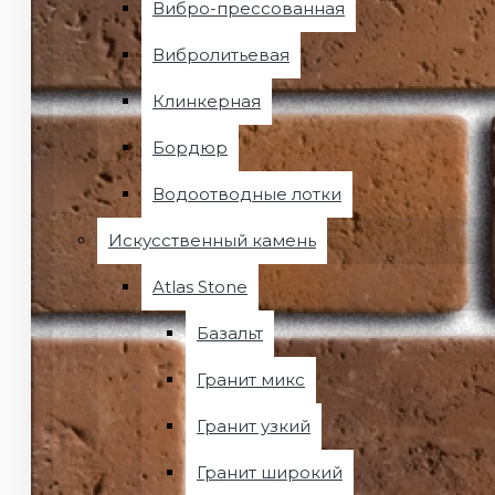
Вибро-прессованная
Вибролитьевая
Клинкерная
Бордюр
Водоотводные лотки
Искусственный камень
Atlas Stone
Базальт
Гранит микс
Гранит узкий
Гранит широкий