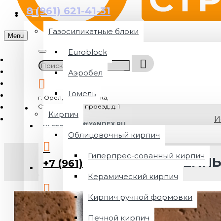
8 (961) 621-41-31
Каталог
Газосиликатные блоки
Menu
Euroblock
Аэробел
Гомель
г. Орёл, пгт. Знаменка,
Строительный проезд, д. 1
Кирпич
И
APELSIN570@YANDEX.RU
Облицовочный кирпич
Гиперпрес-сованный кирпич
ИСКУССТВЕННЫ
+7 (961) 621-41-31
Керамический кирпич
Кирпич ручной формовки
+7 919 260-45-95
Печной кирпич