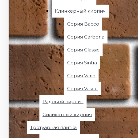
Клинкерный кирпич
Cерия Bacco
Cерия Carbona
Cерия Classic
Cерия Sintra
Cерия Vario
Cерия Vascu
Рядовой кирпич
Силикатный кирпич
Тротуарная плитка