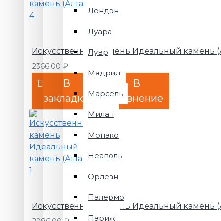
Лондон
Луара
Искусственный камень Идеальный камень (А
Лувр
2366.00 ₽
Мадрид
В
В
Марсель
закладки
сравнение
Милан
Монако
Неаполь
Орлеан
Палермо
Искусственный камень Идеальный камень (А
Париж
2086.00 ₽